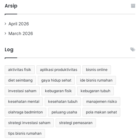
Arsip
April 2026
March 2026
Log
aktivitas fisik
aplikasi produktivitas
bisnis online
diet seimbang
gaya hidup sehat
ide bisnis rumahan
investasi saham
kebugaran fisik
kebugaran tubuh
kesehatan mental
kesehatan tubuh
manajemen risiko
olahraga badminton
peluang usaha
pola makan sehat
strategi investasi saham
strategi pemasaran
tips bisnis rumahan