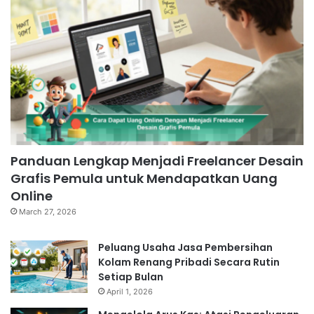
Panduan Lengkap Menjadi Freelancer Desain
Grafis Pemula untuk Mendapatkan Uang
Online
March 27, 2026
Peluang Usaha Jasa Pembersihan
Kolam Renang Pribadi Secara Rutin
Setiap Bulan
April 1, 2026