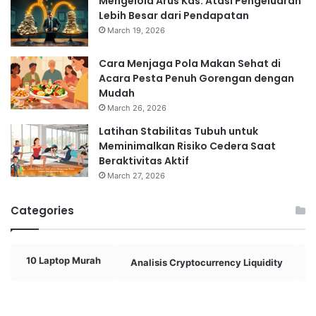
Mengelola Arus Kas: Atasi Pengeluaran
Lebih Besar dari Pendapatan
March 19, 2026
Cara Menjaga Pola Makan Sehat di
Acara Pesta Penuh Gorengan dengan
Mudah
March 26, 2026
Latihan Stabilitas Tubuh untuk
Meminimalkan Risiko Cedera Saat
Beraktivitas Aktif
March 27, 2026
Categories
10 Laptop Murah
Analisis Cryptocurrency Liquidity
A