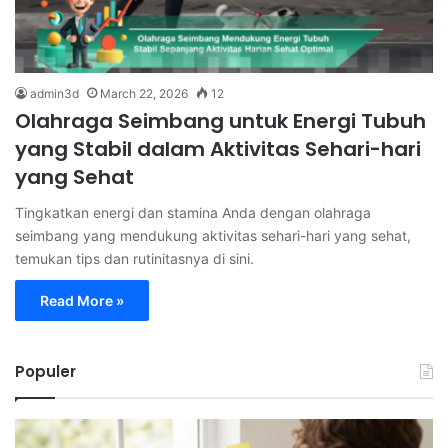
admin3d
March 22, 2026
12
Olahraga Seimbang untuk Energi Tubuh
yang Stabil dalam Aktivitas Sehari-hari
yang Sehat
Tingkatkan energi dan stamina Anda dengan olahraga
seimbang yang mendukung aktivitas sehari-hari yang sehat,
temukan tips dan rutinitasnya di sini.
Read More »
Populer