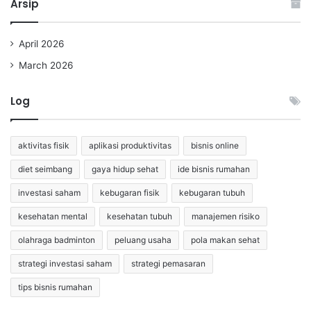
Arsip
April 2026
March 2026
Log
aktivitas fisik
aplikasi produktivitas
bisnis online
diet seimbang
gaya hidup sehat
ide bisnis rumahan
investasi saham
kebugaran fisik
kebugaran tubuh
kesehatan mental
kesehatan tubuh
manajemen risiko
olahraga badminton
peluang usaha
pola makan sehat
strategi investasi saham
strategi pemasaran
tips bisnis rumahan