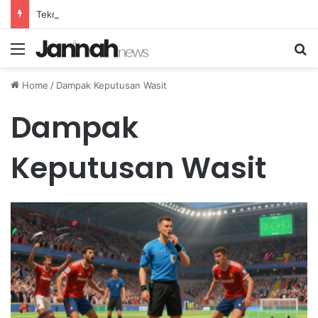
Teknik Dribbling Bola yang Efektif untuk Melewati Lawan dengan Cepat dan Lincah
Menu
Se
Home
/
Dampak Keputusan Wasit
Dampak
Keputusan Wasit