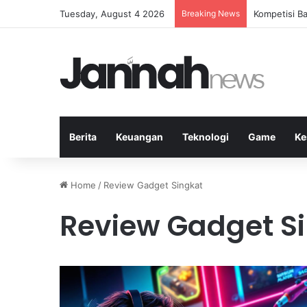
Tuesday, August 4 2026
Breaking News
Teknik Drib
Berita
Keuangan
Teknologi
Game
Ke
Home
/
Review Gadget Singkat
Review Gadget S