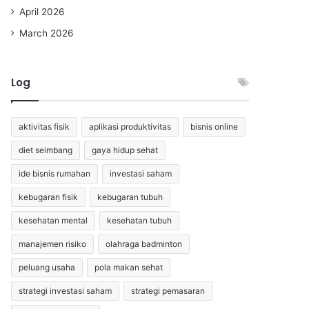
April 2026
March 2026
Log
aktivitas fisik
aplikasi produktivitas
bisnis online
diet seimbang
gaya hidup sehat
ide bisnis rumahan
investasi saham
kebugaran fisik
kebugaran tubuh
kesehatan mental
kesehatan tubuh
manajemen risiko
olahraga badminton
peluang usaha
pola makan sehat
strategi investasi saham
strategi pemasaran