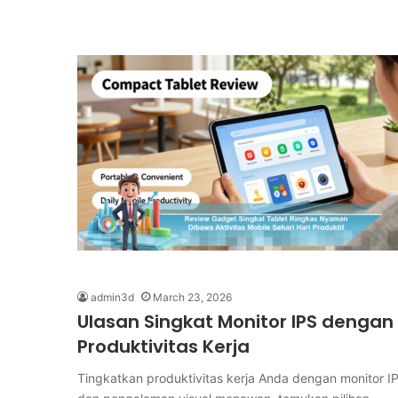
admin3d
March 23, 2026
Ulasan Singkat Monitor IPS denga
Produktivitas Kerja
Tingkatkan produktivitas kerja Anda dengan monitor