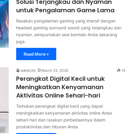
Solusi Terjangkau dan Nyaman
untuk Pengalaman Game Lama
Rasakan pengalaman gaming yang imersif dengan
headset gaming surround sound yang terjangkau dan
nyaman, sempurnakan sesi bermain Anda sekarang
juga.
Read More »
admin3d
March 23, 2026
15
Perangkat Digital Kecil untuk
Meningkatkan Kenyamanan
Aktivitas Online Sehari-hari
Temukan perangkat digital kecil yang dapat
meningkatkan kenyamanan aktivitas online Anda
sehari-hari dan rasakan perbedaannya dalam
produktivitas dan hiburan Anda.