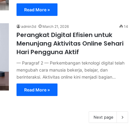
Read More »
admin3d
March 21, 2026
14
Perangkat Digital Efisien untuk
Menunjang Aktivitas Online Sehari
Hari Pengguna Aktif
— Paragraf 2 — Perkembangan teknologi digital telah
mengubah cara manusia bekerja, belajar, dan
berinteraksi. Aktivitas online kini menjadi bagian…
Read More »
Next page