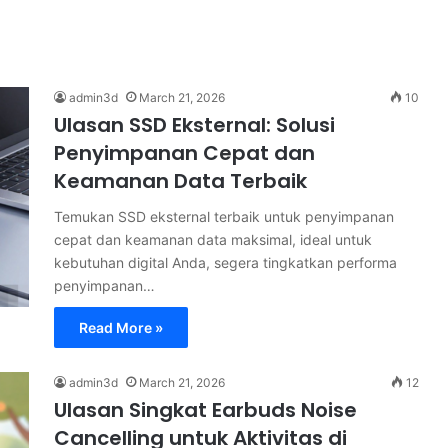
admin3d
March 21, 2026
10
Ulasan SSD Eksternal: Solusi
Penyimpanan Cepat dan
Keamanan Data Terbaik
Temukan SSD eksternal terbaik untuk penyimpanan
cepat dan keamanan data maksimal, ideal untuk
kebutuhan digital Anda, segera tingkatkan performa
penyimpanan…
Read More »
admin3d
March 21, 2026
12
Ulasan Singkat Earbuds Noise
Cancelling untuk Aktivitas di