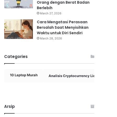
Orang dengan Berat Badan
Berlebih
March 27, 2026
Cara Mengatasi Perasaan
Bersalah Saat Menyisihkan
Waktu untuk Diri Sendiri
March 28, 2026
Categories
10 Laptop Murah
Analisis Cryptocurrency Liquidity
Arsip