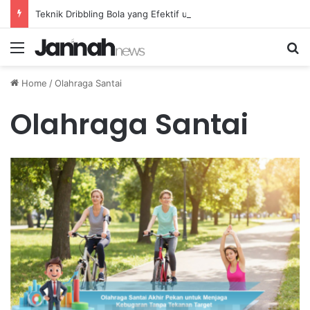
Teknik Dribbling Bola yang Efektif untuk Melewati Lawan dengan Cepat dan Lincah
Menu
Se
Home
/
Olahraga Santai
Olahraga Santai