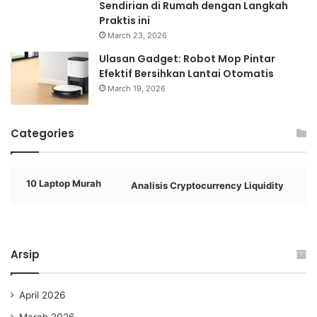
Sendirian di Rumah dengan Langkah
Praktis ini
March 23, 2026
Ulasan Gadget: Robot Mop Pintar
Efektif Bersihkan Lantai Otomatis
March 19, 2026
Categories
10 Laptop Murah
Analisis Cryptocurrency Liquidity
A
Arsip
April 2026
March 2026