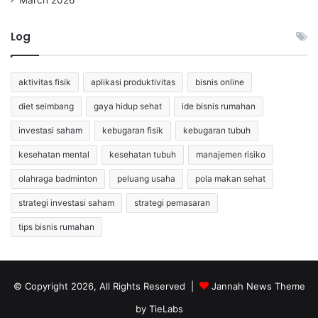
Log
aktivitas fisik
aplikasi produktivitas
bisnis online
diet seimbang
gaya hidup sehat
ide bisnis rumahan
investasi saham
kebugaran fisik
kebugaran tubuh
kesehatan mental
kesehatan tubuh
manajemen risiko
olahraga badminton
peluang usaha
pola makan sehat
strategi investasi saham
strategi pemasaran
tips bisnis rumahan
© Copyright 2026, All Rights Reserved |
Jannah News Theme
by TieLabs