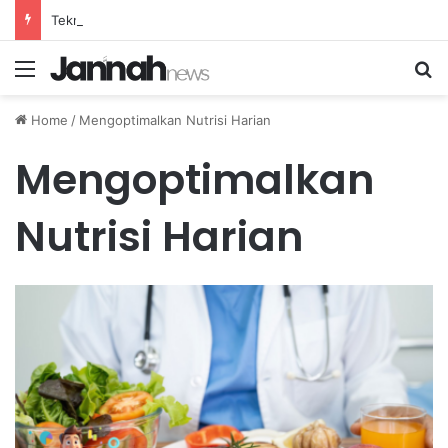
Teknik Dribbling Bola yang Efektif untuk Melewati Lawan dengan Cepat dan Lincah
Menu
Se
Home
/
Mengoptimalkan Nutrisi Harian
Mengoptimalkan
Nutrisi Harian