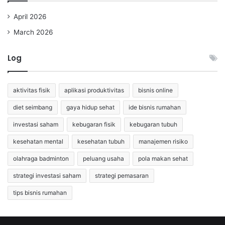
April 2026
March 2026
Log
aktivitas fisik
aplikasi produktivitas
bisnis online
diet seimbang
gaya hidup sehat
ide bisnis rumahan
investasi saham
kebugaran fisik
kebugaran tubuh
kesehatan mental
kesehatan tubuh
manajemen risiko
olahraga badminton
peluang usaha
pola makan sehat
strategi investasi saham
strategi pemasaran
tips bisnis rumahan