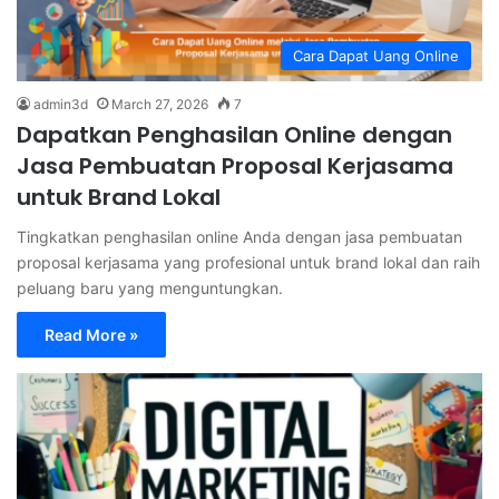
Cara Dapat Uang Online
admin3d
March 27, 2026
7
Dapatkan Penghasilan Online dengan
Jasa Pembuatan Proposal Kerjasama
untuk Brand Lokal
Tingkatkan penghasilan online Anda dengan jasa pembuatan
proposal kerjasama yang profesional untuk brand lokal dan raih
peluang baru yang menguntungkan.
Read More »