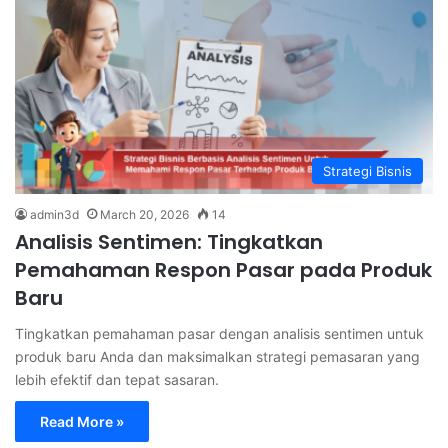
Strategi Bisnis
admin3d
March 20, 2026
14
Analisis Sentimen: Tingkatkan
Pemahaman Respon Pasar pada Produk
Baru
Tingkatkan pemahaman pasar dengan analisis sentimen untuk
produk baru Anda dan maksimalkan strategi pemasaran yang
lebih efektif dan tepat sasaran.
Read More »