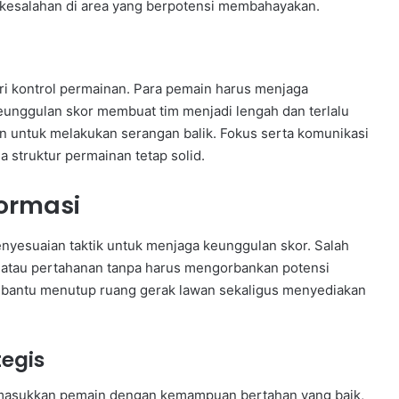
kesalahan di area yang berpotensi membahayakan.
ri kontrol permainan. Para pemain harus menjaga
 keunggulan skor membuat tim menjadi lengah dan terlalu
an untuk melakukan serangan balik. Fokus serta komunikasi
a struktur permainan tetap solid.
ormasi
enyesuaian taktik untuk menjaga keunggulan skor. Salah
 atau pertahanan tanpa harus mengorbankan potensi
mbantu menutup ruang gerak lawan sekaligus menyediakan
egis
Memasukkan pemain dengan kemampuan bertahan yang baik,