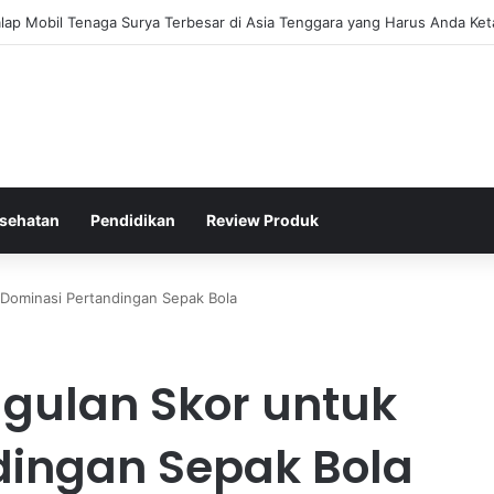
bling Bola yang Efektif untuk Melewati Lawan dengan Cepat dan Lincah
sehatan
Pendidikan
Review Produk
Dominasi Pertandingan Sepak Bola
gulan Skor untuk
dingan Sepak Bola