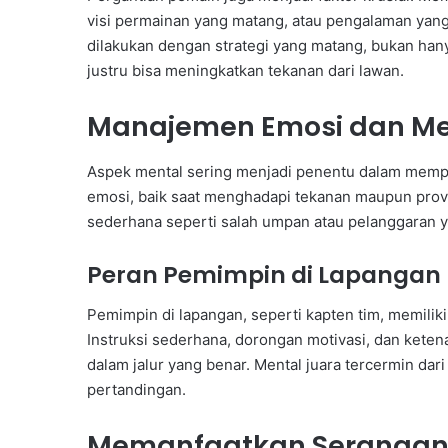
visi permainan yang matang, atau pengalaman yang 
dilakukan dengan strategi yang matang, bukan hany
justru bisa meningkatkan tekanan dari lawan.
Manajemen Emosi dan Me
Aspek mental sering menjadi penentu dalam memp
emosi, baik saat menghadapi tekanan maupun prov
sederhana seperti salah umpan atau pelanggaran ya
Peran Pemimpin di Lapangan
Pemimpin di lapangan, seperti kapten tim, memili
Instruksi sederhana, dorongan motivasi, dan kete
dalam jalur yang benar. Mental juara tercermin dar
pertandingan.
Memanfaatkan Serangan Ba