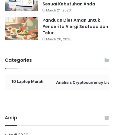
Sesuai Kebutuhan Anda
March 21, 2026
Panduan Diet Aman untuk
Penderita Alergi Seafood dan
Telur
March 20, 2026
Categories
10 Laptop Murah
Analisis Cryptocurrency Liquidity
Arsip
April 2026