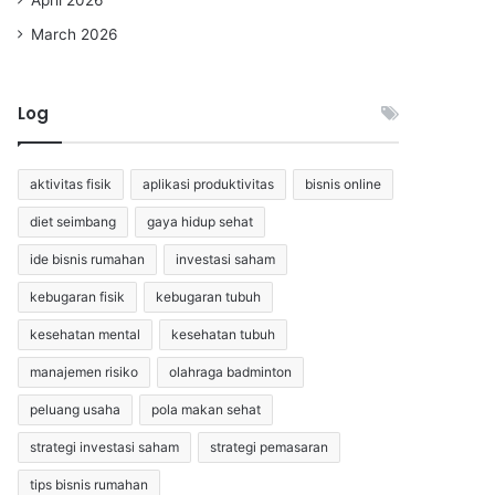
March 2026
Log
aktivitas fisik
aplikasi produktivitas
bisnis online
diet seimbang
gaya hidup sehat
ide bisnis rumahan
investasi saham
kebugaran fisik
kebugaran tubuh
kesehatan mental
kesehatan tubuh
manajemen risiko
olahraga badminton
peluang usaha
pola makan sehat
strategi investasi saham
strategi pemasaran
tips bisnis rumahan