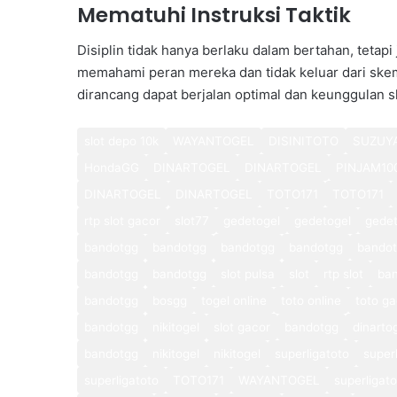
Mematuhi Instruksi Taktik
Disiplin tidak hanya berlaku dalam bertahan, tetapi
memahami peran mereka dan tidak keluar dari skema
dirancang dapat berjalan optimal dan keunggulan 
slot depo 10k
WAYANTOGEL
DISINITOTO
SUZUY
HondaGG
DINARTOGEL
DINARTOGEL
PINJAM10
DINARTOGEL
DINARTOGEL
TOTO171
TOTO171
rtp slot gacor
slot77
gedetogel
gedetogel
gedet
bandotgg
bandotgg
bandotgg
bandotgg
bando
bandotgg
bandotgg
slot pulsa
slot
rtp slot
ba
bandotgg
bosgg
togel online
toto online
toto ga
bandotgg
nikitogel
slot gacor
bandotgg
dinarto
bandotgg
nikitogel
nikitogel
superligatoto
super
superligatoto
TOTO171
WAYANTOGEL
superligat