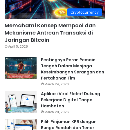
Cryptocurrency
Memahami Konsep Mempool dan
Mekanisme Antrean Transaksi di
Jaringan Bitcoin
April 5, 2026
Pentingnya Peran Pemain
Tengah Dalam Menjaga
Keseimbangan Serangan dan
Pertahanan Tim
March 24, 2026
Aplikasi Viral Efektif Dukung
Pekerjaan Digital Tanpa
Hambatan
March 20, 2026
Pilih Pinjaman KPR dengan
Bunga Rendah dan Tenor