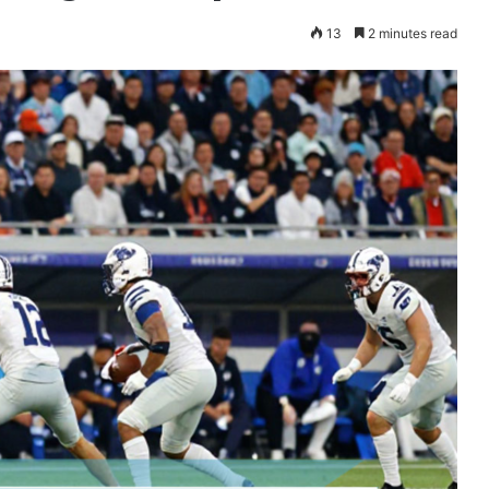
13
2 minutes read