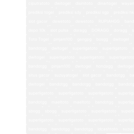
ciputratoto
dwitogel
disinitoto
dinartogel
wayan
prediksi togel
prediksi sdy
prediksi sgp
prediksi hk
slot gacor
dewetoto
dewetoto
RUPIAHGG
band
depo 10k
slot pulsa
doragg
DORAGG
doragg
s
Toto Togel
pinjam100
gengpg
bosgg
dwitogel
bandotgg
dwitogel
superligatoto
superligatoto
dwitogel
superligatoto
superligatoto
superligatot
bandotgg
pinjam100
dwitogel
hondagg
dwitogel
situs gacor
suzuyatogel
slot gacor
bandotgg
b
dwitogel
bandotgg
bandotgg
bandotgg
bandot
superligatoto
superligatoto
superligatoto
superlig
bandotgg
maeltoto
maeltoto
bandotgg
superlig
sbogg
sbogg
superligatoto
superligatoto
superl
superligatoto
superligatoto
superligatoto
superlig
bandotgg
bandotgg
bandotgg
idcashtoto
suzuy